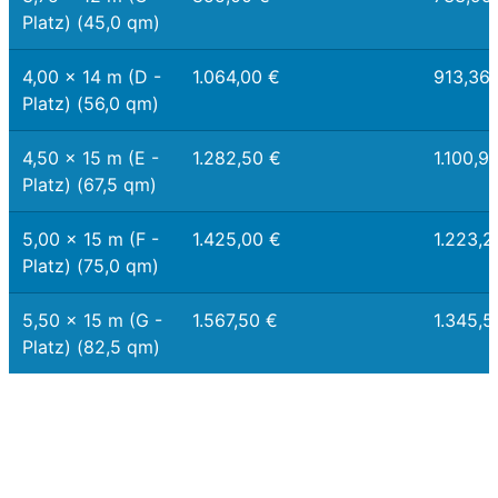
Platz) (45,0 qm)
4,00 x 14 m (D -
1.064,00 €
913,36
Platz) (56,0 qm)
4,50 x 15 m (E -
1.282,50 €
1.100,9
Platz) (67,5 qm)
5,00 x 15 m (F -
1.425,00 €
1.223,2
Platz) (75,0 qm)
5,50 x 15 m (G -
1.567,50 €
1.345,5
Platz) (82,5 qm)
Bei Liegeplätzen mit Zwischengrößen sind die Gebühren
(Nutzungsentschädigung pro qm = 19,00 € / Nutzungsentg