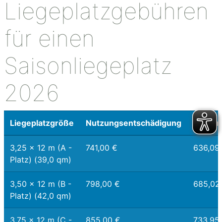
Liegeplatzgebühren
für einen
Saisonliegeplatz
2026
Liegeplatzgröße
Nutzungsentschädigung
Nutzun
3,25 x 12 m (A -
741,00 €
636,09
Platz) (39,0 qm)
3,50 x 12 m (B -
798,00 €
685,02
Platz) (42,0 qm)
3,75 x 12 m (C -
855,00 €
733,95