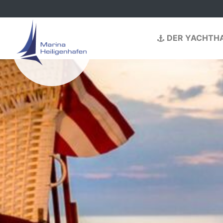
Navigation überspringen
Navigation überspr
DER YACHTH