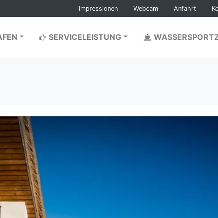
Impressionen
Webcam
Anfahrt
K
ingen
AFEN
SERVICELEISTUNG
WASSERSPORT