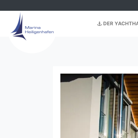
Navigation überspringen
Navigation überspr
DER YACHTH