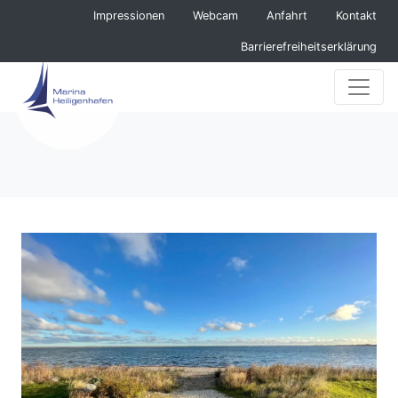
Navigation überspringen
Impressionen
Webcam
Anfahrt
Kontakt
Barrierefreiheitserklärung