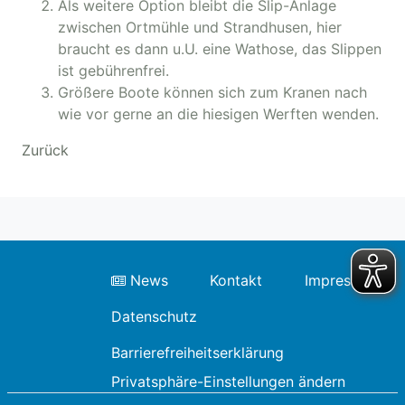
Als weitere Option bleibt die Slip-Anlage
zwischen Ortmühle und Strandhusen, hier
braucht es dann u.U. eine Wathose, das Slippen
ist gebührenfrei.
Größere Boote können sich zum Kranen nach
wie vor gerne an die hiesigen Werften wenden.
Zurück
News
Kontakt
Impressum
Datenschutz
Barrierefreiheitserklärung
Privatsphäre-Einstellungen ändern